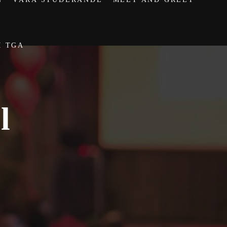
M TGA
l