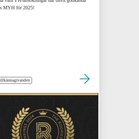
la våra YH-ansökningar har blivit godkända
s MYH för 2025!
illkännagivanden