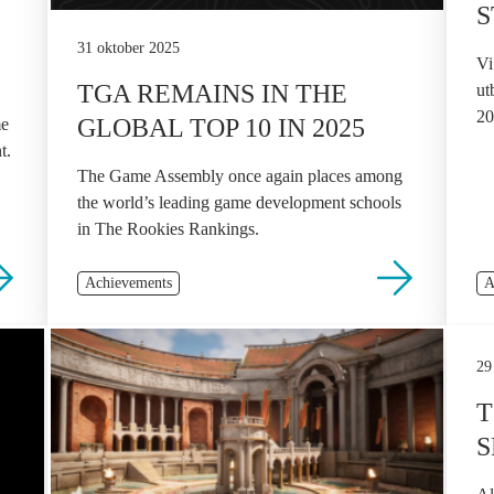
31 oktober 2025
Vi
TGA REMAINS IN THE
ut
20
GLOBAL TOP 10 IN 2025
me
t.
The Game Assembly once again places among
the world’s leading game development schools
in The Rookies Rankings.
Achievements
A
29
T
S