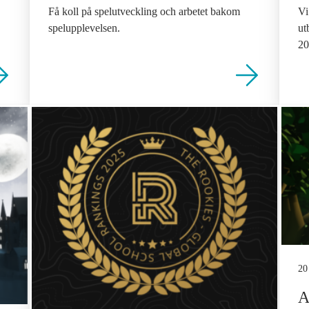
Vi
Få koll på spelutveckling och arbetet bakom
ut
spelupplevelsen.
20
20
A