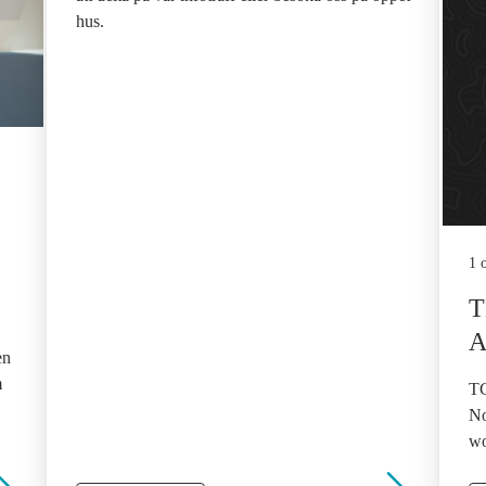
hus.
1 
T
A
en
m
TG
No
wo