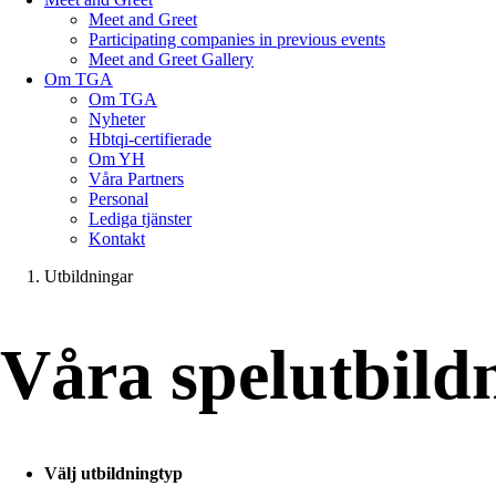
Meet and Greet
Participating companies in previous events
Meet and Greet Gallery
Om TGA
Om TGA
Nyheter
Hbtqi-certifierade
Om YH
Våra Partners
Personal
Lediga tjänster
Kontakt
Utbildningar
Våra spel­utbild
Välj utbildningtyp