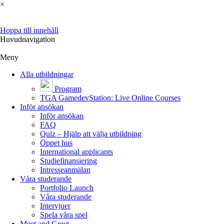
×
Hoppa till innehåll
Huvudnavigation
Meny
Alla utbildningar
Program
TGA GamedevStation: Live Online Courses
Inför ansökan
Inför ansökan
FAQ
Quiz – Hjälp att välja utbildning
Öppet hus
International applicants
Studiefinansiering
Intresseanmälan
Våra studerande
Portfolio Launch
Våra studerande
Intervjuer
Spela våra spel
Meet and Greet