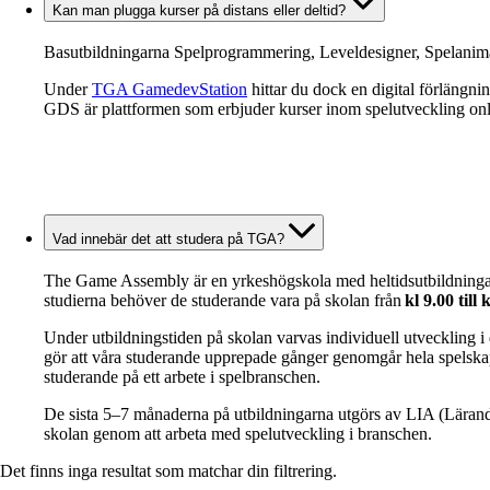
Kan man plugga kurser på distans eller deltid?
Basutbildningarna Spelprogrammering, Leveldesigner, Spelanimatör
Under
TGA GamedevStation
hittar du dock en digital förlängnin
GDS är plattformen som erbjuder kurser inom spelutveckling onl
Vad innebär det att studera på TGA?
The Game Assembly är en yrkeshögskola med heltidsutbildningar på 2
studierna behöver de studerande vara på skolan från
kl 9.00 till
Under utbildningstiden på skolan varvas individuell utveckling i d
gör att våra studerande upprepade gånger genomgår hela spelskapande
studerande på ett arbete i spelbranschen.
De sista 5–7 månaderna på utbildningarna utgörs av LIA (Lärande i
skolan genom att arbeta med spelutveckling i branschen.
Det finns inga resultat som matchar din filtrering.