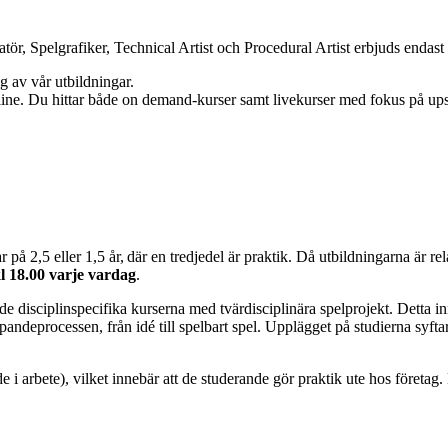
, Spelgrafiker, Technical Artist och Procedural Artist erbjuds endast s
g av vår utbildningar.
ine. Du hittar både on demand-kurser samt livekurser med fokus på ups
,5 eller 1,5 år, där en tredjedel är praktik. Då utbildningarna är relati
 kl 18.00 varje vardag
.
e disciplinspecifika kurserna med tvärdisciplinära spelprojekt. Detta inne
processen, från idé till spelbart spel. Upplägget på studierna syftar til
 arbete), vilket innebär att de studerande gör praktik ute hos företag. 