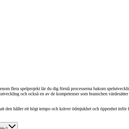
m flera spelprojekt lär du dig förstå processerna bakom spelutveckling 
elutveckling och också en av de kompetenser som branschen värdesätter h
å att den håller ett högt tempo och kräver ödmjukhet och öppenhet inför
mbly?