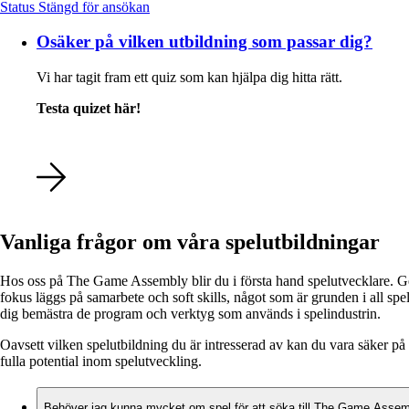
Status
Stängd för ansökan
Osäker på vilken utbildning som passar dig?
Vi har tagit fram ett quiz som kan hjälpa dig hitta rätt.
Testa quizet här!
Vanliga frågor om våra spelutbildningar
Hos oss på The Game Assembly blir du i första hand spelutvecklare. Geno
fokus läggs på samarbete och soft skills, något som är grunden i all sp
dig bemästra de program och verktyg som används i spelindustrin.
Oavsett vilken spelutbildning du är intresserad av kan du vara säker p
fulla potential inom spelutveckling.
Behöver jag kunna mycket om spel för att söka till The Game Asse