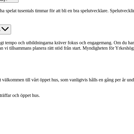
ha spelat tusentals timmar för att bli en bra spelutvecklare. Spelutveckli
?
 tempo och utbildningarna kräver fokus och engagemang. Om du har beh
kan vi tillsammans planera rätt stöd från start. Myndigheten för Yrkesh
t välkommen till vårt öppet hus, som vanligtvis hålls en gång per år under
räffar och öppet hus.