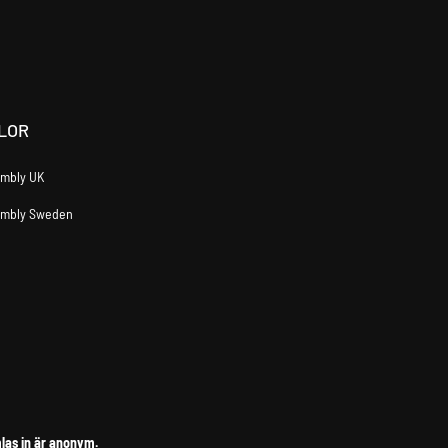
LOR
mbly UK
embly Sweden
las in är anonym.