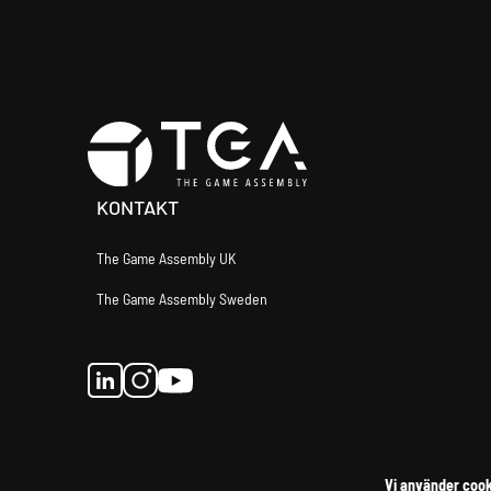
KONTAKT
The Game Assembly UK
The Game Assembly Sweden
l
i
y
i
n
o
n
s
u
k
t
t
Vi använder cook