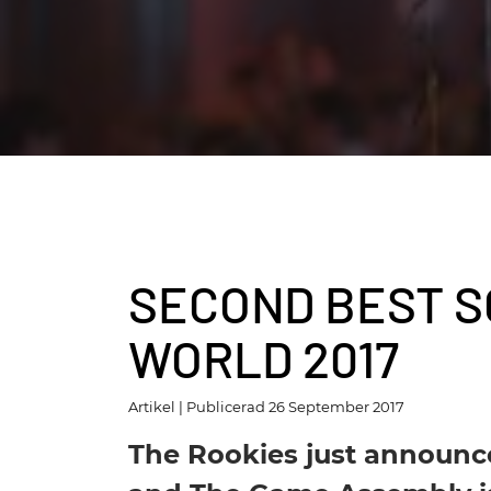
l
l
SECOND BEST S
WORLD 2017
Artikel | Publicerad 26 September 2017
The Rookies just announc