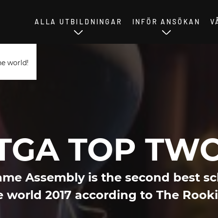
ALLA UTBILDNINGAR
INFÖR ANSÖKAN
V
e world!
TGA TOP TW
me Assembly is the second best sc
e world 2017 according to The Rooki